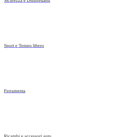
Sicurezza e Disinfettanti
Sport e Tempo libero
Ferramenta
Ricambi e accessori auto