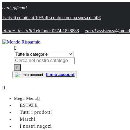
card_giftcard
Iscriviti ed ottieni 10% di sconto con una spesa di 50€
phone_in_talk
email
Telefono: 0574-1858888
assistenza@mondo


Il mio account

Mega Menu

ESTATE
Tutti i prodotti
Marchi
I nostri negozi