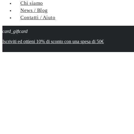
Chi siamo
News / Blog
Contatti / Aiuto
card_giftcard
Iscriviti ed ottieni 10% di sconto con una spesa di 50€