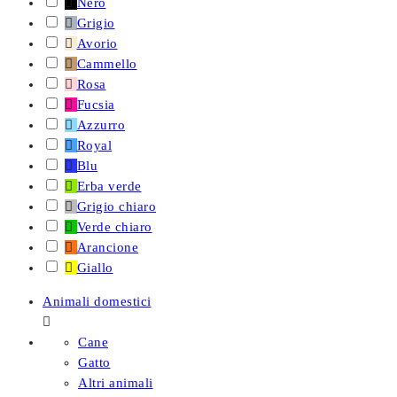

Nero

Grigio

Avorio

Cammello

Rosa

Fucsia

Azzurro

Royal

Blu

Erba verde

Grigio chiaro

Verde chiaro

Arancione

Giallo
Animali domestici

Cane
Gatto
Altri animali