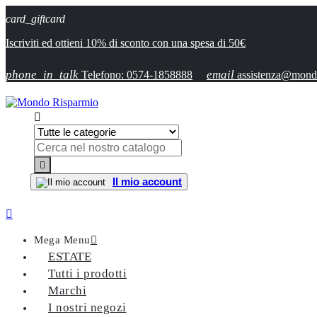
card_giftcard
Iscriviti ed ottieni 10% di sconto con una spesa di 50€
phone_in_talk
email
Telefono: 0574-1858888
assistenza@mondo


Il mio account

Mega Menu

ESTATE
Tutti i prodotti
Marchi
I nostri negozi