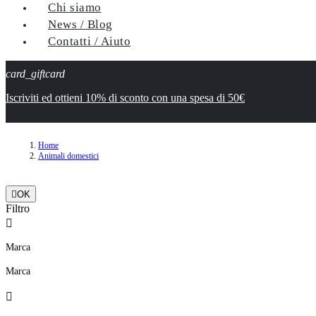
Chi siamo
News / Blog
Contatti / Aiuto
card_giftcard
Iscriviti ed ottieni 10% di sconto con una spesa di 50€
Home
Animali domestici

OK
Filtro

Marca
Marca
