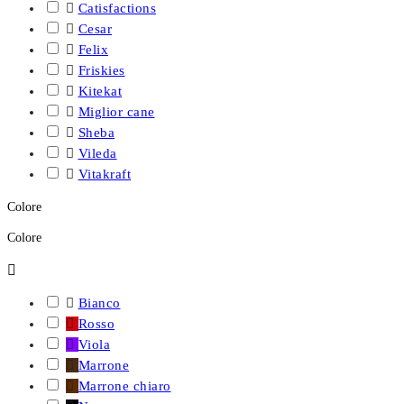

Catisfactions

Cesar

Felix

Friskies

Kitekat

Miglior cane

Sheba

Vileda

Vitakraft
Colore
Colore


Bianco

Rosso

Viola

Marrone

Marrone chiaro