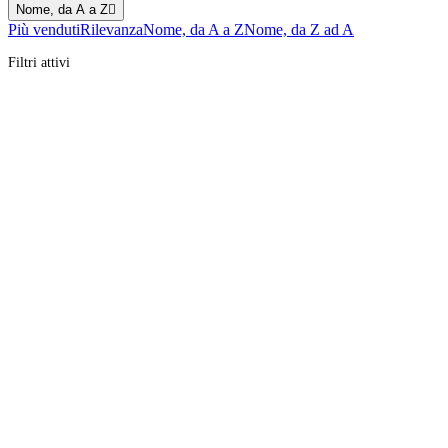
Nome, da A a Z

Più venduti
Rilevanza
Nome, da A a Z
Nome, da Z ad A
Filtri attivi