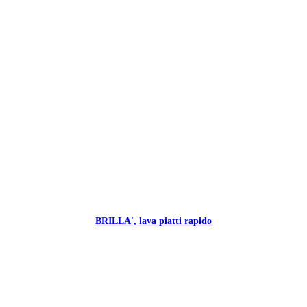
BRILLA', lava piatti rapido