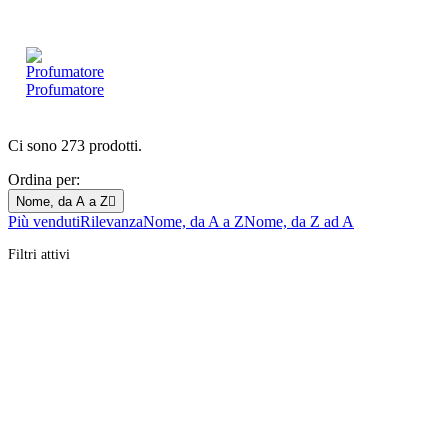
Profumatore
Ci sono 273 prodotti.
Ordina per:
Nome, da A a Z

Più venduti
Rilevanza
Nome, da A a Z
Nome, da Z ad A
Filtri attivi