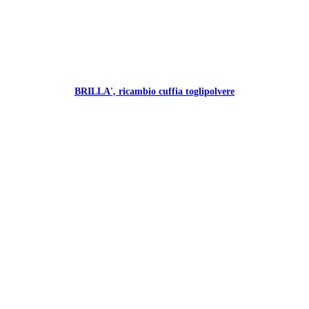
BRILLA', ricambio cuffia toglipolvere