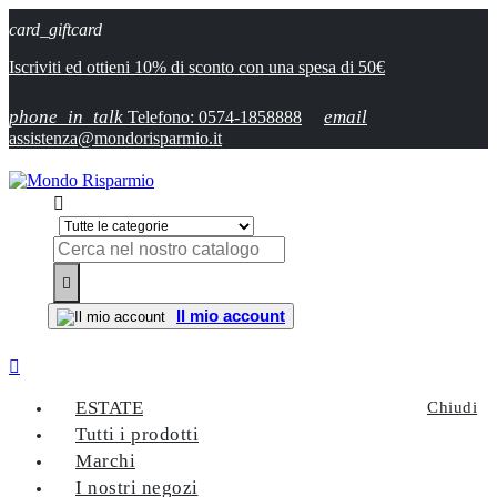
card_giftcard
Iscriviti ed ottieni 10% di sconto con una spesa di 50€
phone_in_talk
email
Telefono: 0574-1858888
assistenza@mondorisparmio.it


Il mio account

ESTATE
Chiudi
Tutti i prodotti
Marchi
I nostri negozi