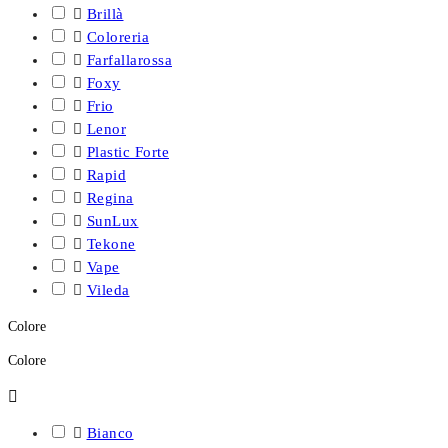

Brillà

Coloreria

Farfallarossa

Foxy

Frio

Lenor

Plastic Forte

Rapid

Regina

SunLux

Tekone

Vape

Vileda
Colore
Colore


Bianco