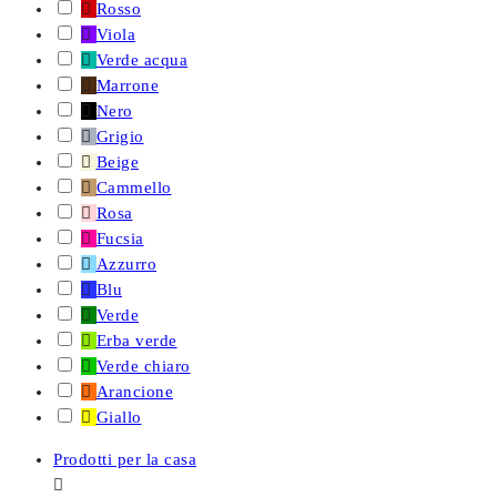

Rosso

Viola

Verde acqua

Marrone

Nero

Grigio

Beige

Cammello

Rosa

Fucsia

Azzurro

Blu

Verde

Erba verde

Verde chiaro

Arancione

Giallo
Prodotti per la casa
