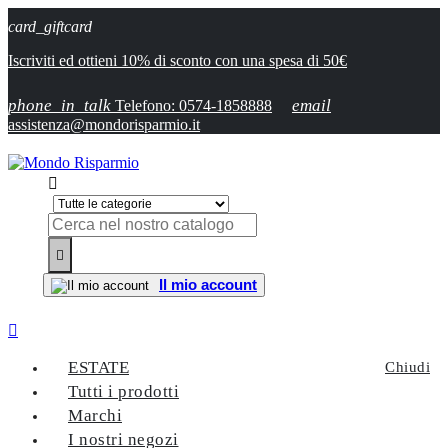
card_giftcard
Iscriviti ed ottieni 10% di sconto con una spesa di 50€
phone_in_talk
email
Telefono: 0574-1858888
assistenza@mondorisparmio.it


Il mio account

ESTATE
Chiudi
Tutti i prodotti
Marchi
I nostri negozi