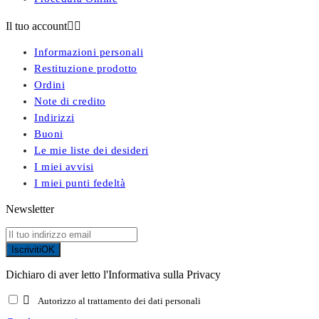
Il tuo account


Informazioni personali
Restituzione prodotto
Ordini
Note di credito
Indirizzi
Buoni
Le mie liste dei desideri
I miei avvisi
I miei punti fedeltà
Newsletter
Iscriviti
OK
Dichiaro di aver letto l'Informativa sulla Privacy

Autorizzo al trattamento dei dati personali