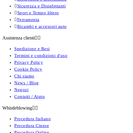

Sicurezza e Disinfettanti

Sport e Tempo libero

Ferramenta

Ricambi e accessori auto
Assistenza clienti


Spedizione e Resi
Termini e condizioni d'uso
Privacy Policy
Cookie Policy
Chi siamo
News / Blog
Negozi
Contatti / Aiuto
Whistleblowing


Procedura Italiano
Procedura Cinese
Procedura Online