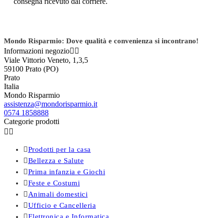
consegna ricevuto dal corriere.
Mondo Risparmio: Dove qualità e convenienza si incontrano!
Informazioni negozio


Viale Vittorio Veneto, 1,3,5
59100 Prato (PO)
Prato
Italia
Mondo Risparmio
assistenza@mondorisparmio.it
0574 1858888
Categorie prodotti



Prodotti per la casa

Bellezza e Salute

Prima infanzia e Giochi

Feste e Costumi

Animali domestici

Ufficio e Cancelleria

Elettronica e Informatica