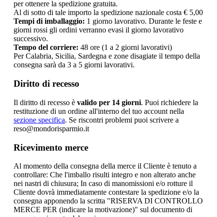
per ottenere la spedizione gratuita.
Al di sotto di tale importo la spedizione nazionale costa € 5,00
Tempi di imballaggio:
1 giorno lavorativo. Durante le feste e
giorni rossi gli ordini verranno evasi il giorno lavorativo
successivo.
Tempo del corriere:
48 ore (1 a 2 giorni lavorativi)
Per Calabria, Sicilia, Sardegna e zone disagiate il tempo della
consegna sarà da 3 a 5 giorni lavorativi.
Diritto di recesso
Il diritto di recesso è
valido per 14 giorni
. Puoi richiedere la
restituzione di un ordine all'interno del tuo account nella
sezione specifica
. Se riscontri problemi puoi scrivere a
reso@mondorisparmio.it
Ricevimento merce
Al momento della consegna della merce il Cliente è tenuto a
controllare: Che l'imballo risulti integro e non alterato anche
nei nastri di chiusura; In caso di manomissioni e/o rotture il
Cliente dovrà immediatamente contestare la spedizione e/o la
consegna apponendo la scritta "RISERVA DI CONTROLLO
MERCE PER (indicare la motivazione)" sul documento di