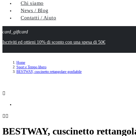
Chi siamo
News / Blog
Contatti / Aiuto
card_giftcard
Iscriviti ed ottieni 10% di sconto con una spesa di 50€
Home
Sport e Tempo libero
BESTWAY, cuscinetto rettangolare gonfiabile



BESTWAY, cuscinetto rettangola