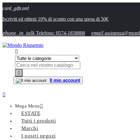
card_giftcard
Iscriviti ed ottieni 10% di sconto con una spesa di 50€
phone_in_talk
email
Telefono: 0574-1858888
assistenza@mondo


Il mio account

Mega Menu

ESTATE
Tutti i prodotti
Marchi
I nostri negozi