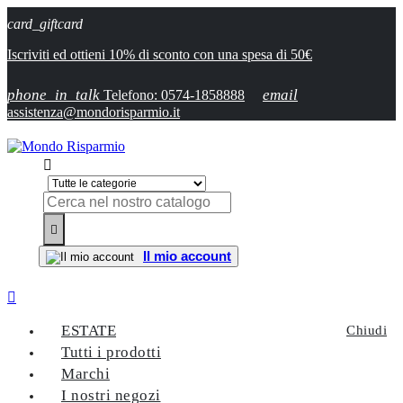
card_giftcard
Iscriviti ed ottieni 10% di sconto con una spesa di 50€
phone_in_talk
email
Telefono: 0574-1858888
assistenza@mondorisparmio.it


Il mio account

ESTATE
Chiudi
Tutti i prodotti
Marchi
I nostri negozi