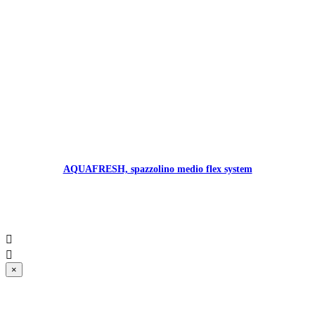
AQUAFRESH, spazzolino medio flex system


×