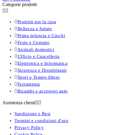
Categorie prodotti



Prodotti per la casa

Bellezza e Salute

Prima infanzia e Giochi

Feste e Costumi

Animali domestici

Ufficio e Cancelleria

Elettronica e Informatica

Sicurezza e Disinfettanti

Sport e Tempo libero

Ferramenta

Ricambi e accessori auto
Assistenza clienti


Spedizione e Resi
Termini e condizioni d'uso
Privacy Policy
Cookie Policy