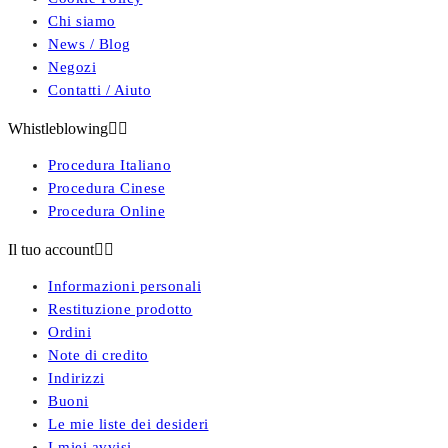
Chi siamo
News / Blog
Negozi
Contatti / Aiuto
Whistleblowing


Procedura Italiano
Procedura Cinese
Procedura Online
Il tuo account


Informazioni personali
Restituzione prodotto
Ordini
Note di credito
Indirizzi
Buoni
Le mie liste dei desideri
I miei avvisi