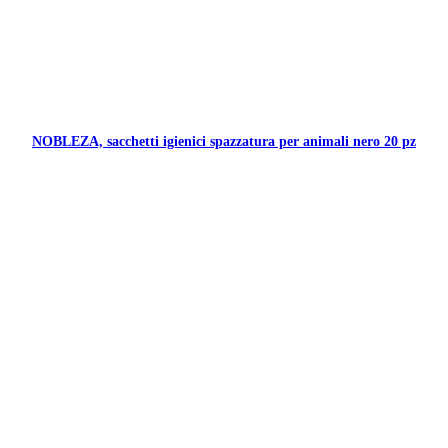
NOBLEZA, sacchetti igienici spazzatura per animali nero 20 pz