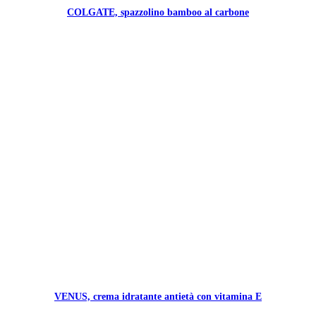
COLGATE, spazzolino bamboo al carbone
VENUS, crema idratante antietà con vitamina E