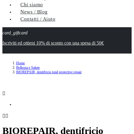
Chi siamo
News / Blog
Contatti / Aiuto
card_giftcard
Iscriviti ed ottieni 10% di sconto con una spesa di 50€
Home
Bellezza e Salute
BIOREPAIR, dentifricio total protective repair



BIOREPAIR, dentifricio