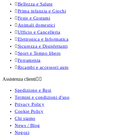

Bellezza e Salute

Prima infanzia e Giochi

Feste e Costumi

Animali domestici

Ufficio e Cancelleria

Elettronica e Informatica

Sicurezza e Disinfettanti

Sport e Tempo libero

Ferramenta

Ricambi e accessori auto
Assistenza clienti


Spedizione e Resi
Termini e condizioni d'uso
Privacy Policy
Cookie Policy
Chi siamo
News / Blog
Negozi