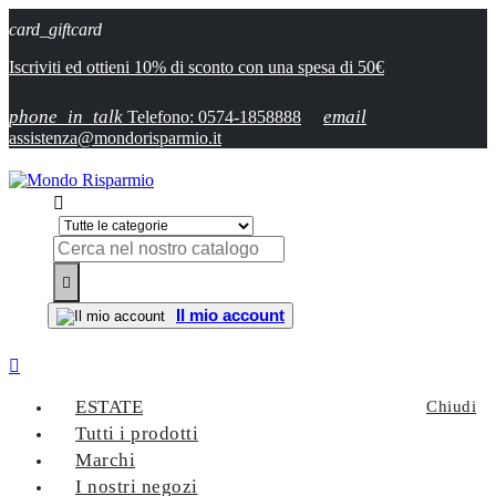
card_giftcard
Iscriviti ed ottieni 10% di sconto con una spesa di 50€
phone_in_talk
email
Telefono: 0574-1858888
assistenza@mondorisparmio.it


Il mio account

ESTATE
Chiudi
Tutti i prodotti
Marchi
I nostri negozi