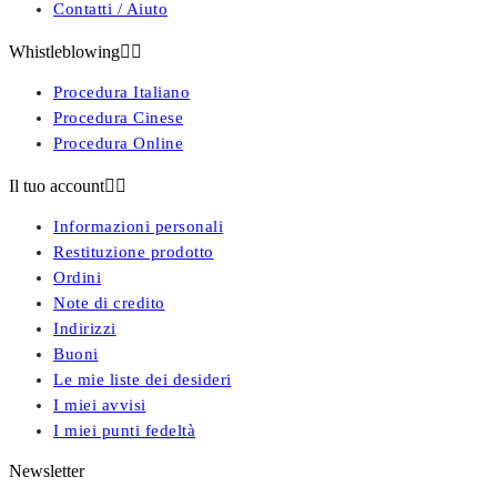
Contatti / Aiuto
Whistleblowing


Procedura Italiano
Procedura Cinese
Procedura Online
Il tuo account


Informazioni personali
Restituzione prodotto
Ordini
Note di credito
Indirizzi
Buoni
Le mie liste dei desideri
I miei avvisi
I miei punti fedeltà
Newsletter