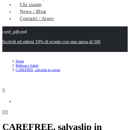
Chi siamo
News / Blog
Contatti / Aiuto
card_giftcard
Iscriviti ed ottieni 10% di sconto con una spesa di 50€
Home
Bellezza e Salute
CAREFREE, salvaslip in cotone



CAREFREE, salvaslip in