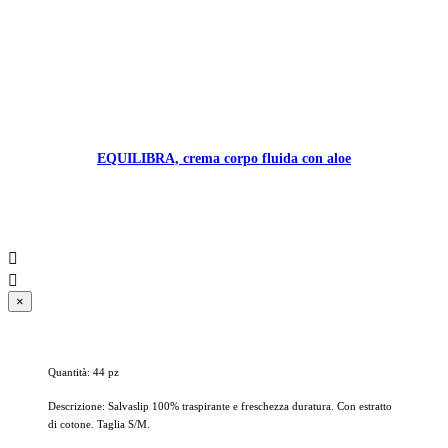
EQUILIBRA, crema corpo fluida con aloe


×
Quantità: 44 pz
Descrizione: Salvaslip 100% traspirante e freschezza duratura. Con estratto
di cotone. Taglia S/M.