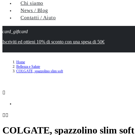
Chi siamo
News / Blog
Contatti / Aiuto
card_giftcard
Iscriviti ed ottieni 10% di sconto con una spesa di 50€
Home
Bellezza e Salute
COLGATE, spazzolino slim soft



COLGATE, spazzolino slim soft