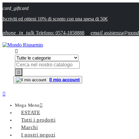
card_giftcard
Iscriviti ed ottieni 10% di sconto con una spesa di 50€
phone_in_talk
email
Telefono: 0574-1858888
assistenza@mondo


Il mio account

Mega Menu

ESTATE
Tutti i prodotti
Marchi
I nostri negozi