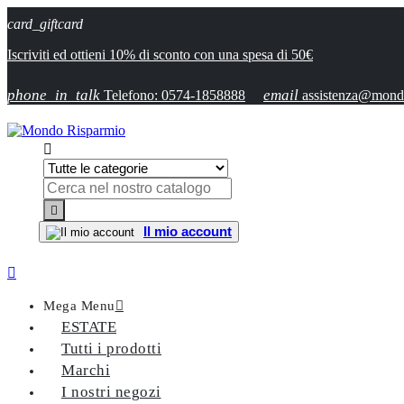
card_giftcard
Iscriviti ed ottieni 10% di sconto con una spesa di 50€
phone_in_talk
email
Telefono: 0574-1858888
assistenza@mondo


Il mio account

Mega Menu

ESTATE
Tutti i prodotti
Marchi
I nostri negozi