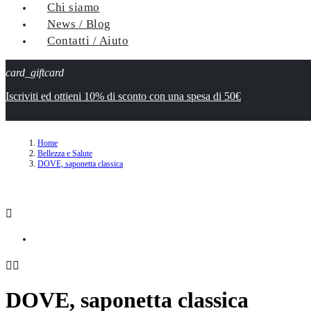
Chi siamo
News / Blog
Contatti / Aiuto
card_giftcard
Iscriviti ed ottieni 10% di sconto con una spesa di 50€
Home
Bellezza e Salute
DOVE, saponetta classica



DOVE, saponetta classica