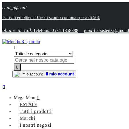
card_giftcard
Iscriviti ed ottieni 10% di sconto con una spesa di 50€
phone_in_talk
email
Telefono: 0574-1858888
assistenza@mondo


Il mio account

Mega Menu

ESTATE
Tutti i prodotti
Marchi
I nostri negozi