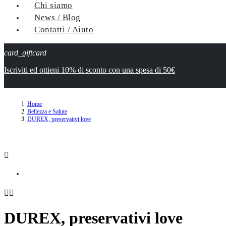
Chi siamo
News / Blog
Contatti / Aiuto
card_giftcard
Iscriviti ed ottieni 10% di sconto con una spesa di 50€
Home
Bellezza e Salute
DUREX, preservativi love



DUREX, preservativi love