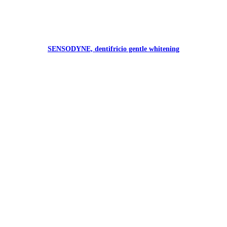
SENSODYNE, dentifricio gentle whitening