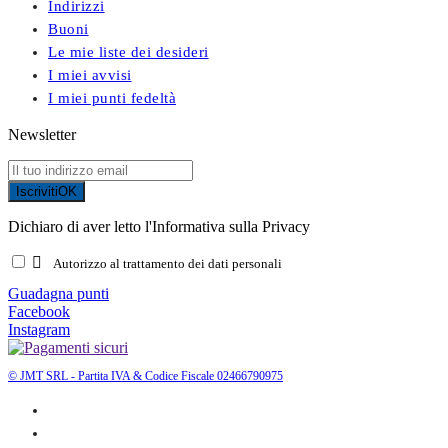
Indirizzi
Buoni
Le mie liste dei desideri
I miei avvisi
I miei punti fedeltà
Newsletter
Iscriviti
OK
Dichiaro di aver letto l'Informativa sulla Privacy

Autorizzo al trattamento dei dati personali
Guadagna punti
Facebook
Instagram
© JMT SRL - Partita IVA & Codice Fiscale 02466790975