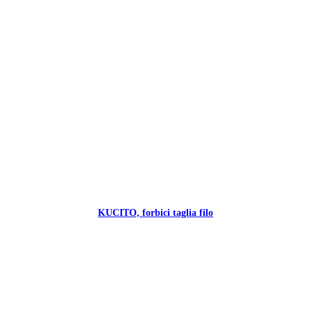
KUCITO, forbici taglia filo