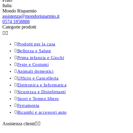
Prato
Italia
Mondo Risparmio
assistenza@mondorisparmio.it
0574 1858888
Categorie prodotti



Prodotti per la casa

Bellezza e Salute

Prima infanzia e Giochi

Feste e Costumi

Animali domestici

Ufficio e Cancelleria

Elettronica e Informatica

Sicurezza e Disinfettanti

Sport e Tempo libero

Ferramenta

Ricambi e accessori auto
Assistenza clienti

