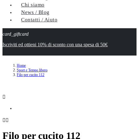
Chi siamo
News / Blog
Contatti / Aiuto
card_giftcard
Iscriviti ed ottieni 10% di sconto con una spesa di 50€
Home
Sport e Tempo libero
Filo per cucito 112



Filo per cucito 112