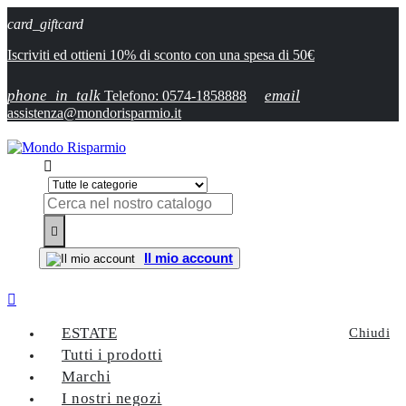
card_giftcard
Iscriviti ed ottieni 10% di sconto con una spesa di 50€
phone_in_talk
email
Telefono: 0574-1858888
assistenza@mondorisparmio.it


Il mio account

ESTATE
Chiudi
Tutti i prodotti
Marchi
I nostri negozi