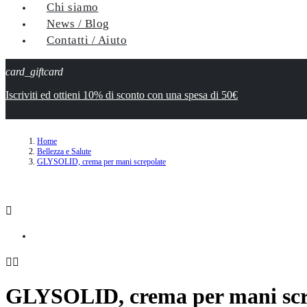
Chi siamo
News / Blog
Contatti / Aiuto
card_giftcard
Iscriviti ed ottieni 10% di sconto con una spesa di 50€
Home
Bellezza e Salute
GLYSOLID, crema per mani screpolate



GLYSOLID, crema per mani scr