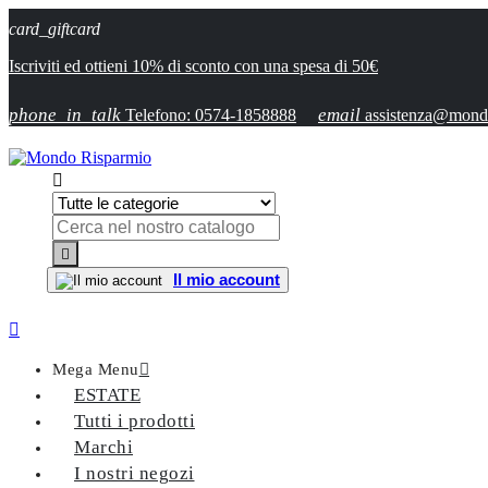
card_giftcard
Iscriviti ed ottieni 10% di sconto con una spesa di 50€
phone_in_talk
email
Telefono: 0574-1858888
assistenza@mondo


Il mio account

Mega Menu

ESTATE
Tutti i prodotti
Marchi
I nostri negozi