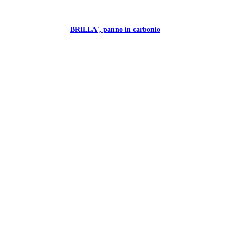
BRILLA', panno in carbonio