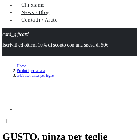
Chi siamo
News / Blog
Contatti / Aiuto
card_giftcard
Iscriviti ed ottieni 10% di sconto con una spesa di 50€
Home
Prodotti per la casa
GUSTO, pinza per teglie



GUSTO, pinza per teglie