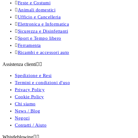

Feste e Costumi

Animali domestici

Ufficio e Cancelleria

Elettronica e Informatica

Sicurezza e Disinfettanti

Sport e Tempo libero

Ferramenta

Ricambi e accessori auto
Assistenza clienti


Spedizione e Resi
Termini e condizioni d'uso
Privacy Policy
Cookie Policy
Chi siamo
News / Blog
Negozi
Contatti / Aiuto
Whistleblowing

