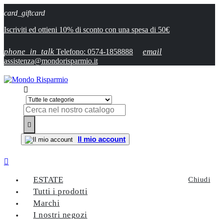
card_giftcard
Iscriviti ed ottieni 10% di sconto con una spesa di 50€
phone_in_talk
email
Telefono: 0574-1858888
assistenza@mondorisparmio.it


Il mio account

ESTATE
Chiudi
Tutti i prodotti
Marchi
I nostri negozi