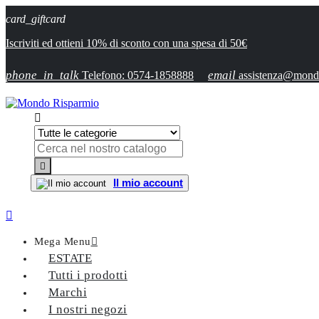
card_giftcard
Iscriviti ed ottieni 10% di sconto con una spesa di 50€
phone_in_talk
email
Telefono: 0574-1858888
assistenza@mondo


Il mio account

Mega Menu

ESTATE
Tutti i prodotti
Marchi
I nostri negozi