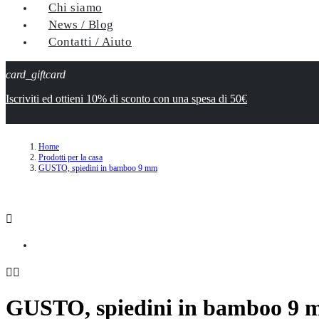
Chi siamo
News / Blog
Contatti / Aiuto
card_giftcard
Iscriviti ed ottieni 10% di sconto con una spesa di 50€
Home
Prodotti per la casa
GUSTO, spiedini in bamboo 9 mm



GUSTO, spiedini in bamboo 9