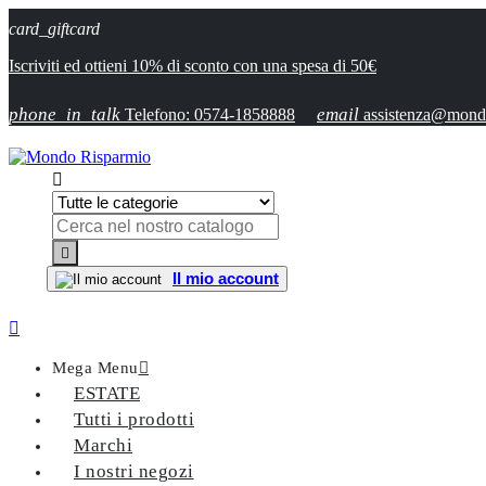
card_giftcard
Iscriviti ed ottieni 10% di sconto con una spesa di 50€
phone_in_talk
email
Telefono: 0574-1858888
assistenza@mondo


Il mio account

Mega Menu

ESTATE
Tutti i prodotti
Marchi
I nostri negozi