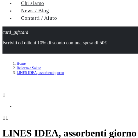
Chi siamo
News / Blog
Contatti / Aiuto
card_giftcard
Iscriviti ed ottieni 10% di sconto con una spesa di 50€
Home
Bellezza e Salute
LINES IDEA, assorbenti giorno



LINES IDEA, assorbenti giorno