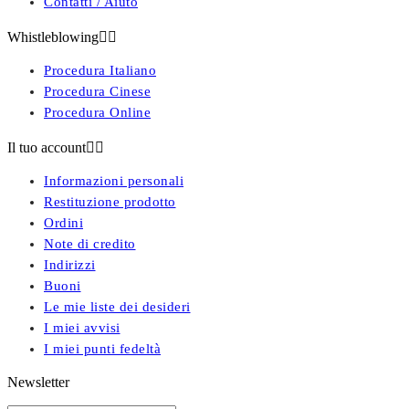
Contatti / Aiuto
Whistleblowing


Procedura Italiano
Procedura Cinese
Procedura Online
Il tuo account


Informazioni personali
Restituzione prodotto
Ordini
Note di credito
Indirizzi
Buoni
Le mie liste dei desideri
I miei avvisi
I miei punti fedeltà
Newsletter