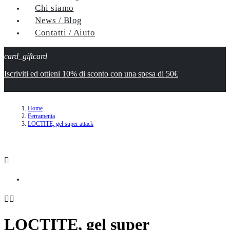
Chi siamo
News / Blog
Contatti / Aiuto
card_giftcard
Iscriviti ed ottieni 10% di sconto con una spesa di 50€
Home
Ferramenta
LOCTITE, gel super attack



LOCTITE, gel super