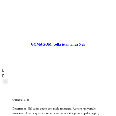
GOMAGOM, colla istantanea 5 gr


×
Quantità: 3 gr
Descrizione: Gel super attack con tripla resistenza. Adesivo universale
istantaneo. Attacca qualsiasi superficie che va dalla gomma, pelle, legno,