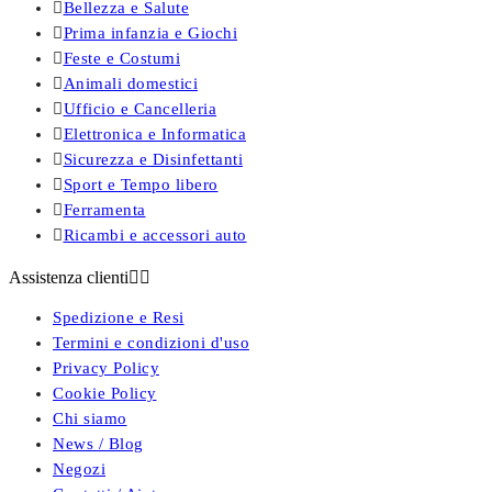

Bellezza e Salute

Prima infanzia e Giochi

Feste e Costumi

Animali domestici

Ufficio e Cancelleria

Elettronica e Informatica

Sicurezza e Disinfettanti

Sport e Tempo libero

Ferramenta

Ricambi e accessori auto
Assistenza clienti


Spedizione e Resi
Termini e condizioni d'uso
Privacy Policy
Cookie Policy
Chi siamo
News / Blog
Negozi