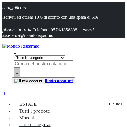
card_giftcard
Iscriviti ed ottieni 10% di sconto con una spesa di 50€
phone_in_talk
email
Telefono: 0574-1858888
assistenza@mondorisparmio.it


Il mio account

ESTATE
Chiudi
Tutti i prodotti
Marchi
I nostri negozi