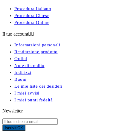
Procedura Italiano
Procedura Cinese
Procedura Online
Il tuo account


Informazioni personali
Restituzione prodotto
Ordini
Note di credito
Indirizzi
Buoni
Le mie liste dei desideri
I miei avvisi
I miei punti fedeltà
Newsletter
Iscriviti
OK