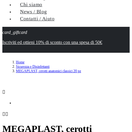
Chi siamo
News / Blog
Contatti / Aiuto
card_giftcard
Iscriviti ed ottieni 10% di sconto con una spesa di 50€
Home
Sicurezza e Disinfettanti
MEGAPLAST, cerotti anatomici classici 20 pz



MEGAPLAST, cerotti