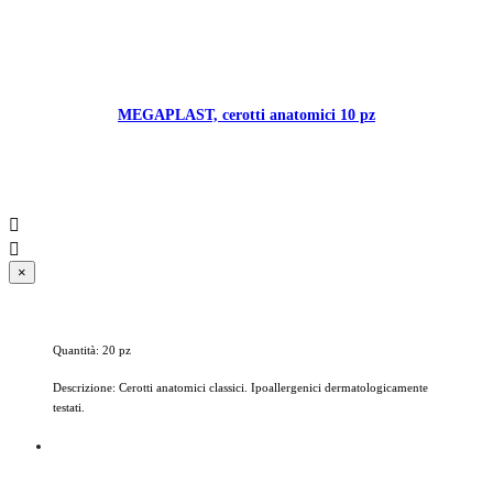
MEGAPLAST, cerotti anatomici 10 pz


×
Quantità: 20 pz
Descrizione: Cerotti anatomici classici. Ipoallergenici dermatologicamente
testati.