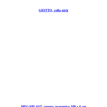
GIOTTO, colla stick
MEGAPLAST, cerotto anatomico 100 x 6 cm