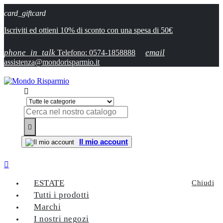
card_giftcard
Iscriviti ed ottieni 10% di sconto con una spesa di 50€
phone_in_talk
email
Telefono: 0574-1858888
assistenza@mondorisparmio.it


Il mio account

ESTATE
Chiudi
Tutti i prodotti
Marchi
I nostri negozi