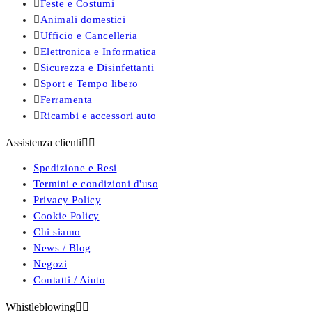

Feste e Costumi

Animali domestici

Ufficio e Cancelleria

Elettronica e Informatica

Sicurezza e Disinfettanti

Sport e Tempo libero

Ferramenta

Ricambi e accessori auto
Assistenza clienti


Spedizione e Resi
Termini e condizioni d'uso
Privacy Policy
Cookie Policy
Chi siamo
News / Blog
Negozi
Contatti / Aiuto
Whistleblowing

