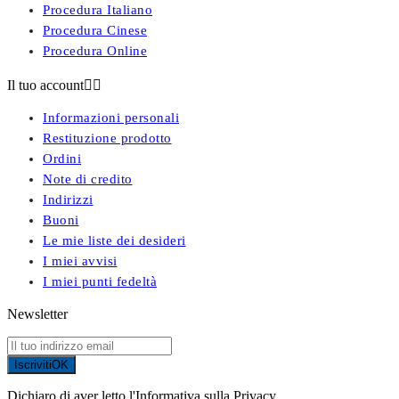
Procedura Italiano
Procedura Cinese
Procedura Online
Il tuo account


Informazioni personali
Restituzione prodotto
Ordini
Note di credito
Indirizzi
Buoni
Le mie liste dei desideri
I miei avvisi
I miei punti fedeltà
Newsletter
Iscriviti
OK
Dichiaro di aver letto l'Informativa sulla Privacy