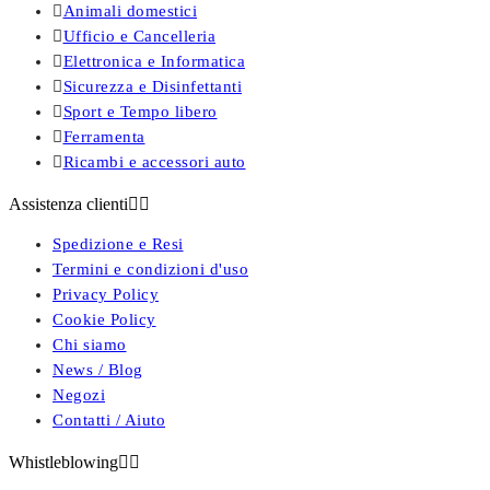

Animali domestici

Ufficio e Cancelleria

Elettronica e Informatica

Sicurezza e Disinfettanti

Sport e Tempo libero

Ferramenta

Ricambi e accessori auto
Assistenza clienti


Spedizione e Resi
Termini e condizioni d'uso
Privacy Policy
Cookie Policy
Chi siamo
News / Blog
Negozi
Contatti / Aiuto
Whistleblowing

