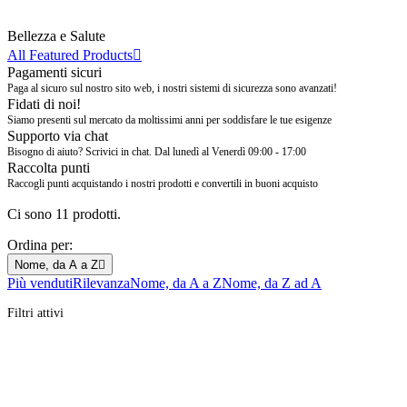
Bellezza e Salute
All Featured Products

Pagamenti sicuri
Paga al sicuro sul nostro sito web, i nostri sistemi di sicurezza sono avanzati!
Fidati di noi!
Siamo presenti sul mercato da moltissimi anni per soddisfare le tue esigenze
Supporto via chat
Bisogno di aiuto? Scrivici in chat. Dal lunedì al Venerdì 09:00 - 17:00
Raccolta punti
Raccogli punti acquistando i nostri prodotti e convertili in buoni acquisto
Ci sono 11 prodotti.
Ordina per:
Nome, da A a Z

Più venduti
Rilevanza
Nome, da A a Z
Nome, da Z ad A
Filtri attivi