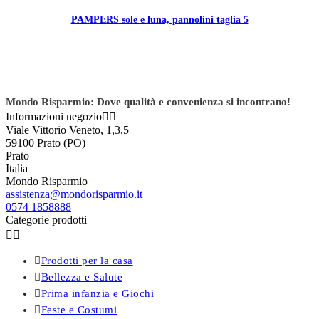
PAMPERS sole e luna, pannolini taglia 5
Mondo Risparmio: Dove qualità e convenienza si incontrano!
Informazioni negozio


Viale Vittorio Veneto, 1,3,5
59100 Prato (PO)
Prato
Italia
Mondo Risparmio
assistenza@mondorisparmio.it
0574 1858888
Categorie prodotti



Prodotti per la casa

Bellezza e Salute

Prima infanzia e Giochi

Feste e Costumi