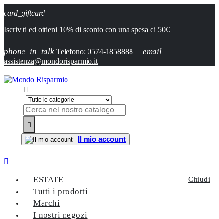
card_giftcard
Iscriviti ed ottieni 10% di sconto con una spesa di 50€
phone_in_talk
email
Telefono: 0574-1858888
assistenza@mondorisparmio.it


Il mio account

ESTATE
Chiudi
Tutti i prodotti
Marchi
I nostri negozi