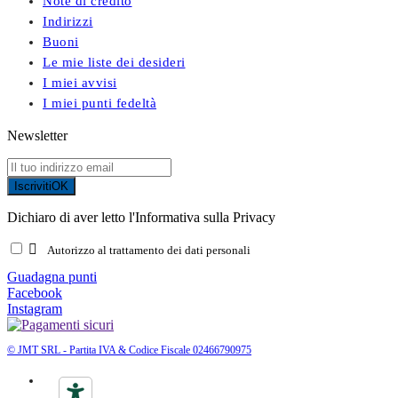
Note di credito
Indirizzi
Buoni
Le mie liste dei desideri
I miei avvisi
I miei punti fedeltà
Newsletter
Iscriviti
OK
Dichiaro di aver letto l'Informativa sulla Privacy

Autorizzo al trattamento dei dati personali
Guadagna punti
Facebook
Instagram
© JMT SRL - Partita IVA & Codice Fiscale 02466790975