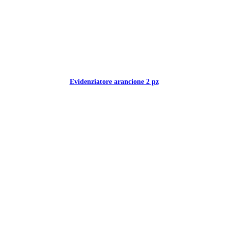
Evidenziatore arancione 2 pz