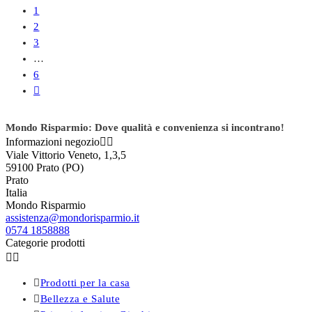
1
2
3
…
6

Mondo Risparmio: Dove qualità e convenienza si incontrano!
Informazioni negozio


Viale Vittorio Veneto, 1,3,5
59100 Prato (PO)
Prato
Italia
Mondo Risparmio
assistenza@mondorisparmio.it
0574 1858888
Categorie prodotti



Prodotti per la casa

Bellezza e Salute