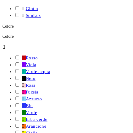

Giotto

SunLux
Colore
Colore


Rosso

Viola

Verde acqua

Nero

Rosa

Fucsia

Azzurro

Blu

Verde

Erba verde

Arancione