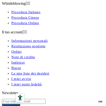
Whistleblowing


Procedura Italiano
Procedura Cinese
Procedura Online
Il tuo account


Informazioni personali
Restituzione prodotto
Ordini
Note di credito
Indirizzi
Buoni
Le mie liste dei desideri
I miei avvisi
I miei punti fedeltà
Newsletter