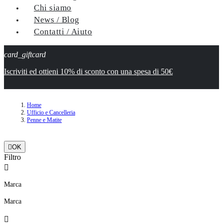
Chi siamo
News / Blog
Contatti / Aiuto
card_giftcard
Iscriviti ed ottieni 10% di sconto con una spesa di 50€
Home
Ufficio e Cancelleria
Penne e Matite

OK
Filtro

Marca
Marca
