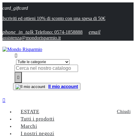
card_giftcard
Iscriviti ed ottieni 10% di sconto con una spesa di 50€
phone_in_talk
email
Telefono: 0574-1858888
assistenza@mondorisparmio.it


Il mio account

ESTATE
Chiudi
Tutti i prodotti
Marchi
I nostri negozi