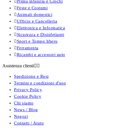

Prima infanzia e Giochi

Feste e Costumi

Animali domestici

Ufficio e Cancelleria

Elettronica e Informatica

Sicurezza e Disinfettanti

Sport e Tempo libero

Ferramenta

Ricambi e accessori auto
Assistenza clienti


Spedizione e Resi
Termini e condizioni d'uso
Privacy Policy
Cookie Policy
Chi siamo
News / Blog
Negozi
Contatti / Aiuto