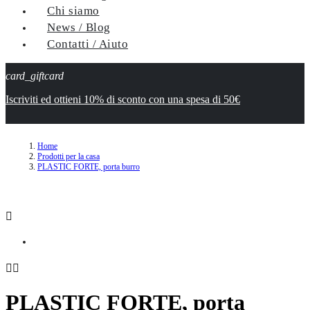
Chi siamo
News / Blog
Contatti / Aiuto
card_giftcard
Iscriviti ed ottieni 10% di sconto con una spesa di 50€
Home
Prodotti per la casa
PLASTIC FORTE, porta burro



PLASTIC FORTE, porta