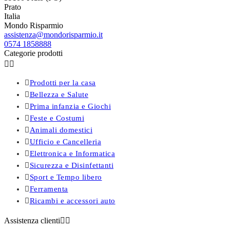
Prato
Italia
Mondo Risparmio
assistenza@mondorisparmio.it
0574 1858888
Categorie prodotti



Prodotti per la casa

Bellezza e Salute

Prima infanzia e Giochi

Feste e Costumi

Animali domestici

Ufficio e Cancelleria

Elettronica e Informatica

Sicurezza e Disinfettanti

Sport e Tempo libero

Ferramenta

Ricambi e accessori auto
Assistenza clienti

