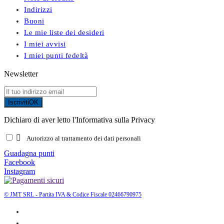
Indirizzi
Buoni
Le mie liste dei desideri
I miei avvisi
I miei punti fedeltà
Newsletter
Iscriviti
OK
Dichiaro di aver letto l'Informativa sulla Privacy

Autorizzo al trattamento dei dati personali
Guadagna punti
Facebook
Instagram
© JMT SRL - Partita IVA & Codice Fiscale 02466790975