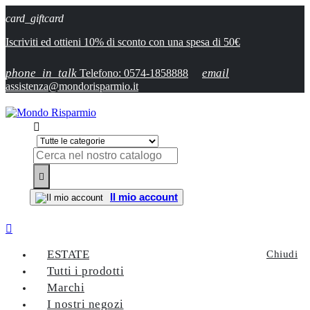
card_giftcard
Iscriviti ed ottieni 10% di sconto con una spesa di 50€
phone_in_talk
email
Telefono: 0574-1858888
assistenza@mondorisparmio.it


Il mio account

ESTATE
Chiudi
Tutti i prodotti
Marchi
I nostri negozi