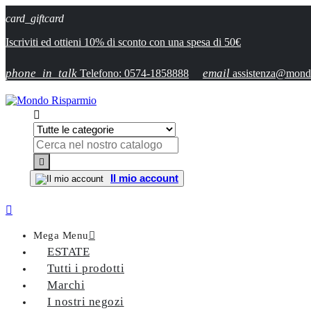
card_giftcard
Iscriviti ed ottieni 10% di sconto con una spesa di 50€
phone_in_talk
email
Telefono: 0574-1858888
assistenza@mondo


Il mio account

Mega Menu

ESTATE
Tutti i prodotti
Marchi
I nostri negozi