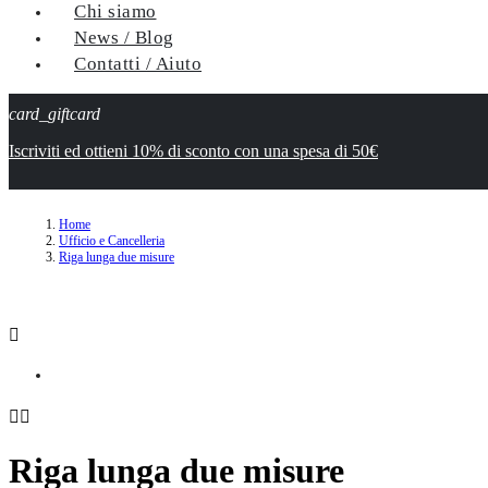
Chi siamo
News / Blog
Contatti / Aiuto
card_giftcard
Iscriviti ed ottieni 10% di sconto con una spesa di 50€
Home
Ufficio e Cancelleria
Riga lunga due misure



Riga lunga due misure