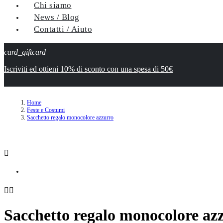
Chi siamo
News / Blog
Contatti / Aiuto
card_giftcard
Iscriviti ed ottieni 10% di sconto con una spesa di 50€
Home
Feste e Costumi
Sacchetto regalo monocolore azzurro



Sacchetto regalo monocolore az