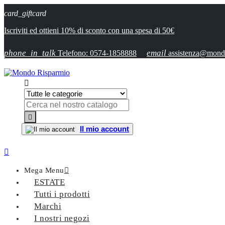
card_giftcard
Iscriviti ed ottieni 10% di sconto con una spesa di 50€
phone_in_talk
email
Telefono: 0574-1858888
assistenza@mondo


Il mio account

Mega Menu

ESTATE
Tutti i prodotti
Marchi
I nostri negozi