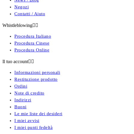
Negozi
Contatti / Aiuto
Whistleblowing


Procedura Italiano
Procedura Cinese
Procedura Online
Il tuo account


Informazioni personali
Restituzione prodotto
Ordini
Note di credito
Indirizzi
Buoni
Le mie liste dei desideri
I miei avvisi
I miei punti fedeltà