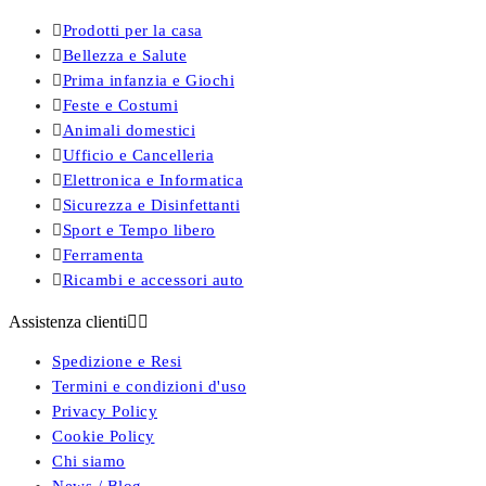

Prodotti per la casa

Bellezza e Salute

Prima infanzia e Giochi

Feste e Costumi

Animali domestici

Ufficio e Cancelleria

Elettronica e Informatica

Sicurezza e Disinfettanti

Sport e Tempo libero

Ferramenta

Ricambi e accessori auto
Assistenza clienti


Spedizione e Resi
Termini e condizioni d'uso
Privacy Policy
Cookie Policy
Chi siamo
News / Blog