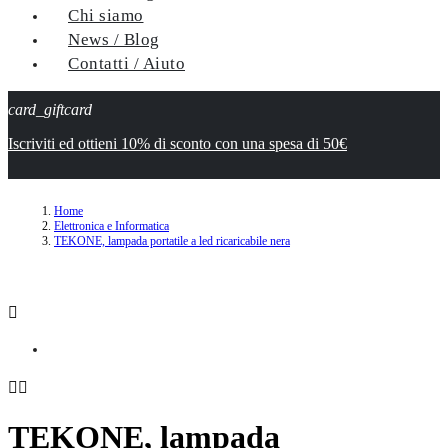
Chi siamo
News / Blog
Contatti / Aiuto
card_giftcard
Iscriviti ed ottieni 10% di sconto con una spesa di 50€
Home
Elettronica e Informatica
TEKONE, lampada portatile a led ricaricabile nera



TEKONE, lampada