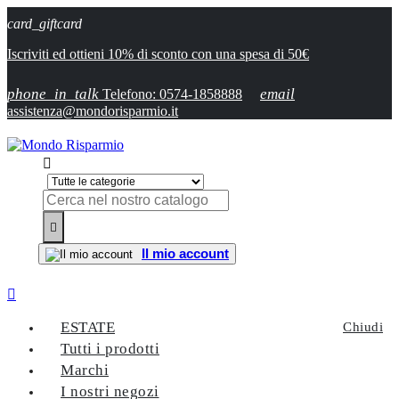
card_giftcard
Iscriviti ed ottieni 10% di sconto con una spesa di 50€
phone_in_talk
email
Telefono: 0574-1858888
assistenza@mondorisparmio.it


Il mio account

ESTATE
Chiudi
Tutti i prodotti
Marchi
I nostri negozi