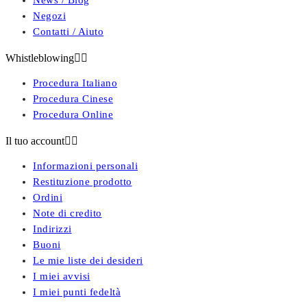
Negozi
Contatti / Aiuto
Whistleblowing


Procedura Italiano
Procedura Cinese
Procedura Online
Il tuo account


Informazioni personali
Restituzione prodotto
Ordini
Note di credito
Indirizzi
Buoni
Le mie liste dei desideri
I miei avvisi
I miei punti fedeltà