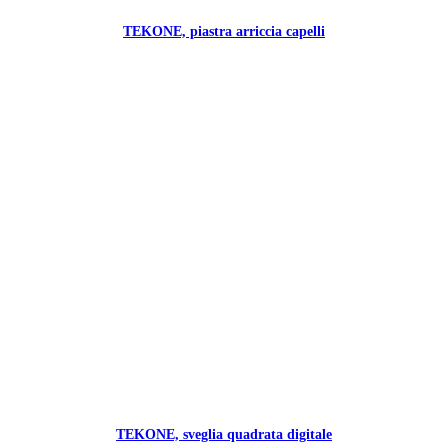
TEKONE, piastra arriccia capelli
TEKONE, sveglia quadrata digitale