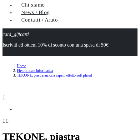
Chi siamo
News / Blog
Contatti / Aiuto
card_giftcard
Iscriviti ed ottieni 10% di sconto con una spesa di 50€
Home
Elettronica e Informatica
TEKONE, piastra arriccia capelli effetto soft plated



TEKONE, piastra