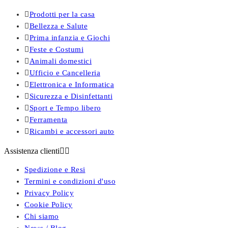

Prodotti per la casa

Bellezza e Salute

Prima infanzia e Giochi

Feste e Costumi

Animali domestici

Ufficio e Cancelleria

Elettronica e Informatica

Sicurezza e Disinfettanti

Sport e Tempo libero

Ferramenta

Ricambi e accessori auto
Assistenza clienti


Spedizione e Resi
Termini e condizioni d'uso
Privacy Policy
Cookie Policy
Chi siamo
News / Blog