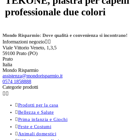
TEKONE, piastra per capelli
professionale due colori
Mondo Risparmio: Dove qualità e convenienza si incontrano!
Informazioni negozio


Viale Vittorio Veneto, 1,3,5
59100 Prato (PO)
Prato
Italia
Mondo Risparmio
assistenza@mondorisparmio.it
0574 1858888
Categorie prodotti



Prodotti per la casa

Bellezza e Salute

Prima infanzia e Giochi

Feste e Costumi

Animali domestici