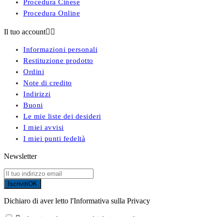
Procedura Cinese
Procedura Online
Il tuo account


Informazioni personali
Restituzione prodotto
Ordini
Note di credito
Indirizzi
Buoni
Le mie liste dei desideri
I miei avvisi
I miei punti fedeltà
Newsletter
Iscriviti
OK
Dichiaro di aver letto l'Informativa sulla Privacy