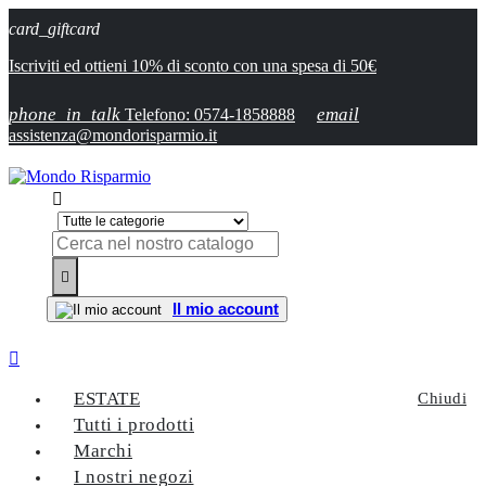
card_giftcard
Iscriviti ed ottieni 10% di sconto con una spesa di 50€
phone_in_talk
email
Telefono: 0574-1858888
assistenza@mondorisparmio.it


Il mio account

ESTATE
Chiudi
Tutti i prodotti
Marchi
I nostri negozi