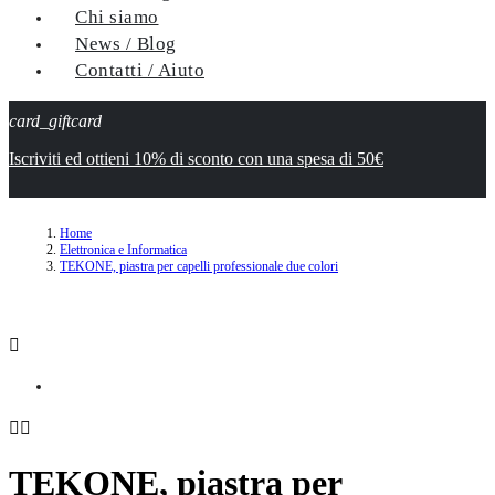
Chi siamo
News / Blog
Contatti / Aiuto
card_giftcard
Iscriviti ed ottieni 10% di sconto con una spesa di 50€
Home
Elettronica e Informatica
TEKONE, piastra per capelli professionale due colori



TEKONE, piastra per