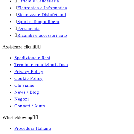

Ufficio e Cancelleria

Elettronica e Informatica

Sicurezza e Disinfettanti

Sport e Tempo libero

Ferramenta

Ricambi e accessori auto
Assistenza clienti


Spedizione e Resi
Termini e condizioni d'uso
Privacy Policy
Cookie Policy
Chi siamo
News / Blog
Negozi
Contatti / Aiuto
Whistleblowing


Procedura Italiano