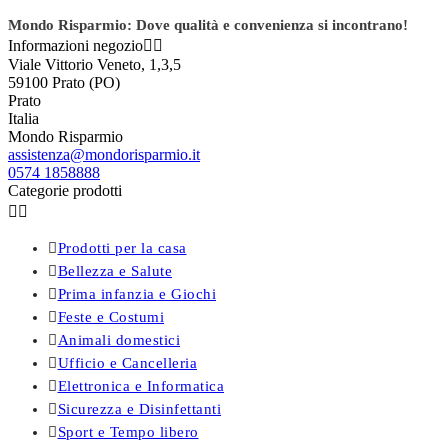
Mondo Risparmio: Dove qualità e convenienza si incontrano!
Informazioni negozio


Viale Vittorio Veneto, 1,3,5
59100 Prato (PO)
Prato
Italia
Mondo Risparmio
assistenza@mondorisparmio.it
0574 1858888
Categorie prodotti



Prodotti per la casa

Bellezza e Salute

Prima infanzia e Giochi

Feste e Costumi

Animali domestici

Ufficio e Cancelleria

Elettronica e Informatica

Sicurezza e Disinfettanti

Sport e Tempo libero