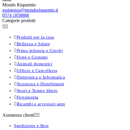
Mondo Risparmio
assistenza@mondorisparmio.it
0574 1858888
Categorie prodotti



Prodotti per la casa

Bellezza e Salute

Prima infanzia e Giochi

Feste e Costumi

Animali domestici

Ufficio e Cancelleria

Elettronica e Informatica

Sicurezza e Disinfettanti

Sport e Tempo libero

Ferramenta

Ricambi e accessori auto
Assistenza clienti


Spedizione e Resi