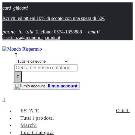
card_giftcard
Iscriviti ed ottieni 10% di sconto con una spesa di 50€
phone_in_talk
email
Telefono: 0574-1858888
assistenza@mondorisparmio.it


Il mio account

ESTATE
Chiudi
Tutti i prodotti
Marchi
I nostri negozi