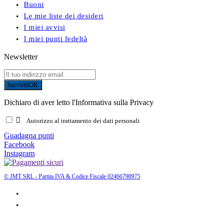
Buoni
Le mie liste dei desideri
I miei avvisi
I miei punti fedeltà
Newsletter
Iscriviti
OK
Dichiaro di aver letto l'Informativa sulla Privacy

Autorizzo al trattamento dei dati personali
Guadagna punti
Facebook
Instagram
© JMT SRL - Partita IVA & Codice Fiscale 02466790975