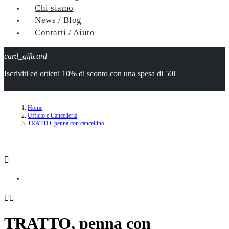
Chi siamo
News / Blog
Contatti / Aiuto
card_giftcard
Iscriviti ed ottieni 10% di sconto con una spesa di 50€
Home
Ufficio e Cancelleria
TRATTO, penna con cancellino



TRATTO, penna con