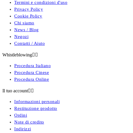
Termini e condizioni d'uso
Privacy Policy
Cookie Policy
Chi siamo
News / Blog
Negozi
Contatti / Aiuto
Whistleblowing


Procedura Italiano
Procedura Cinese
Procedura Online
Il tuo account


Informazioni personali
Restituzione prodotto
Ordini
Note di credito
Indirizzi