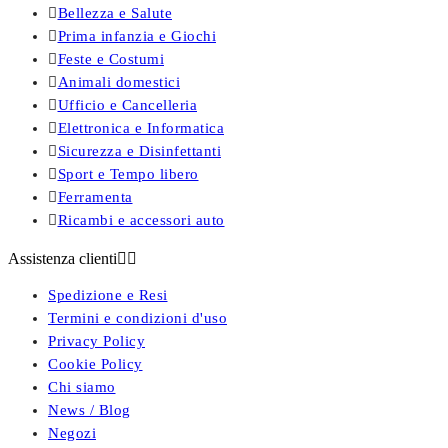

Bellezza e Salute

Prima infanzia e Giochi

Feste e Costumi

Animali domestici

Ufficio e Cancelleria

Elettronica e Informatica

Sicurezza e Disinfettanti

Sport e Tempo libero

Ferramenta

Ricambi e accessori auto
Assistenza clienti


Spedizione e Resi
Termini e condizioni d'uso
Privacy Policy
Cookie Policy
Chi siamo
News / Blog
Negozi