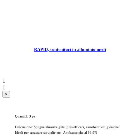
RAPID, contenitori in alluminio medi


×
Quantità: 3 pz
Descrizione: Spugne abrasive glitzi plus efficaci, assorbenti ed igieniche.
Ideali per sgrassare stoviglie etc.. Antibatteriche al 99,9%