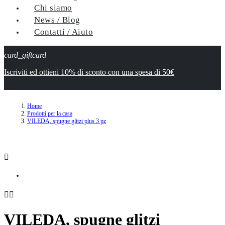
Chi siamo
News / Blog
Contatti / Aiuto
card_giftcard
Iscriviti ed ottieni 10% di sconto con una spesa di 50€
Home
Prodotti per la casa
VILEDA, spugne glitzi plus 3 pz



VILEDA, spugne glitzi