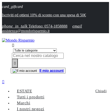
card_giftcard
Iscriviti ed ottieni 10% di sconto con una spesa di 50€
phone_in_talk
email
Telefono: 0574-1858888
assistenza@mondorisparmio.it


Il mio account

ESTATE
Chiudi
Tutti i prodotti
Marchi
I nostri negozi