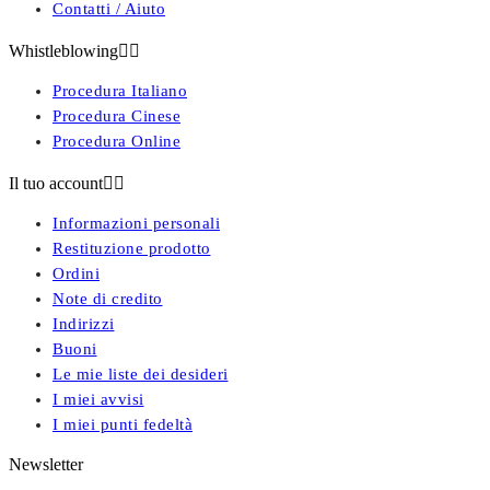
Contatti / Aiuto
Whistleblowing


Procedura Italiano
Procedura Cinese
Procedura Online
Il tuo account


Informazioni personali
Restituzione prodotto
Ordini
Note di credito
Indirizzi
Buoni
Le mie liste dei desideri
I miei avvisi
I miei punti fedeltà
Newsletter