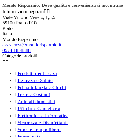
Mondo Risparmio: Dove qualità e convenienza si incontrano!
Informazioni negozio


Viale Vittorio Veneto, 1,3,5
59100 Prato (PO)
Prato
Italia
Mondo Risparmio
assistenza@mondorisparmio.it
0574 1858888
Categorie prodotti



Prodotti per la casa

Bellezza e Salute

Prima infanzia e Giochi

Feste e Costumi

Animali domestici

Ufficio e Cancelleria

Elettronica e Informatica

Sicurezza e Disinfettanti

Sport e Tempo libero

Ferramenta