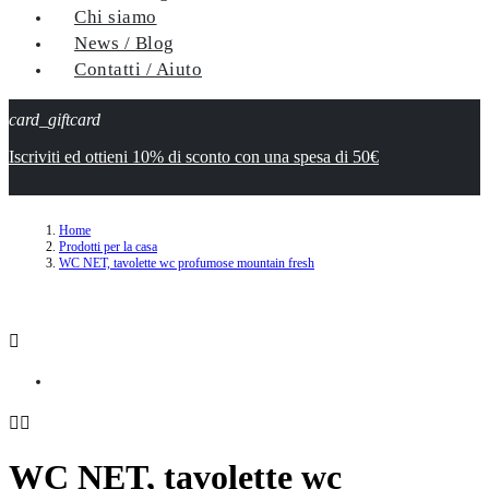
Chi siamo
News / Blog
Contatti / Aiuto
card_giftcard
Iscriviti ed ottieni 10% di sconto con una spesa di 50€
Home
Prodotti per la casa
WC NET, tavolette wc profumose mountain fresh



WC NET, tavolette wc