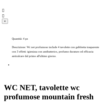


×
Quantità: 4 pz
Descrizione: Wc net profumoso include 4 tavolette con gabbietta trasparente
con 3 effetti: igienizza con antibatterico, profumo duraturo ed efficacia
anticalcare dal primo all'ultimo giorno.
WC NET, tavolette wc
profumose mountain fresh