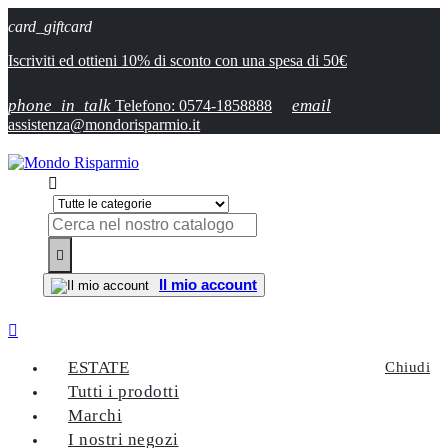
card_giftcard
Iscriviti ed ottieni 10% di sconto con una spesa di 50€
phone_in_talk
email
Telefono: 0574-1858888
assistenza@mondorisparmio.it


Il mio account

ESTATE
Chiudi
Tutti i prodotti
Marchi
I nostri negozi