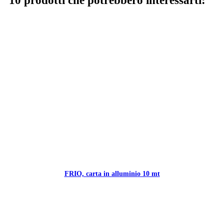
10 prodotti che potrebbero interessarti:
FRIO, carta in alluminio 10 mt