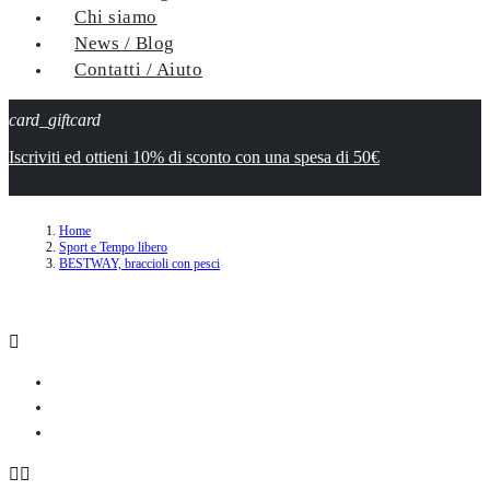
Chi siamo
News / Blog
Contatti / Aiuto
card_giftcard
Iscriviti ed ottieni 10% di sconto con una spesa di 50€
Home
Sport e Tempo libero
BESTWAY, braccioli con pesci


