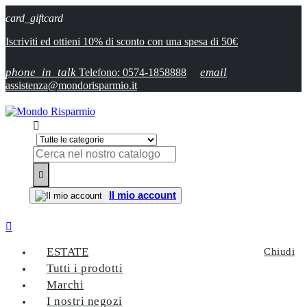
card_giftcard
Iscriviti ed ottieni 10% di sconto con una spesa di 50€
phone_in_talk
email
Telefono: 0574-1858888
assistenza@mondorisparmio.it


Il mio account

ESTATE
Chiudi
Tutti i prodotti
Marchi
I nostri negozi