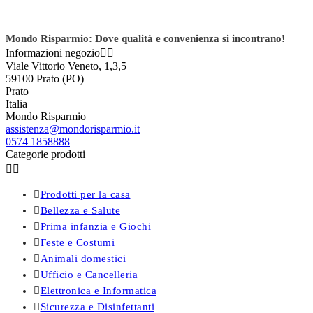
Mondo Risparmio: Dove qualità e convenienza si incontrano!
Informazioni negozio


Viale Vittorio Veneto, 1,3,5
59100 Prato (PO)
Prato
Italia
Mondo Risparmio
assistenza@mondorisparmio.it
0574 1858888
Categorie prodotti



Prodotti per la casa

Bellezza e Salute

Prima infanzia e Giochi

Feste e Costumi

Animali domestici

Ufficio e Cancelleria

Elettronica e Informatica

Sicurezza e Disinfettanti