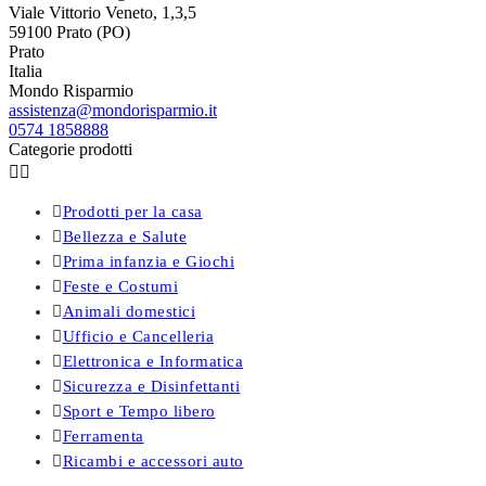
Viale Vittorio Veneto, 1,3,5
59100 Prato (PO)
Prato
Italia
Mondo Risparmio
assistenza@mondorisparmio.it
0574 1858888
Categorie prodotti



Prodotti per la casa

Bellezza e Salute

Prima infanzia e Giochi

Feste e Costumi

Animali domestici

Ufficio e Cancelleria

Elettronica e Informatica

Sicurezza e Disinfettanti

Sport e Tempo libero

Ferramenta

Ricambi e accessori auto