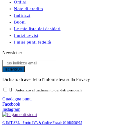
Ordini
Note di credito
Indirizzi
Buoni
Le mie liste dei desideri
I miei avvisi
I miei punti fedeltà
Newsletter
Iscriviti
OK
Dichiaro di aver letto l'Informativa sulla Privacy

Autorizzo al trattamento dei dati personali
Guadagna punti
Facebook
Instagram
© JMT SRL - Partita IVA & Codice Fiscale 02466790975