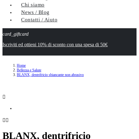
Chi siamo
News / Blog
Contatti / Aiuto
card_giftcard
Iscriviti ed ottieni 10% di sconto con una spesa di 50€
Home
Bellezza e Salute
BLANX, dentrifricio sbiancante non abrasivo



BLANX, dentrifricio