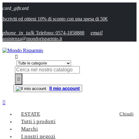
card_giftcard
Iscriviti ed ottieni 10% di sconto con una spesa di 50€
phone_in_talk
email
Telefono: 0574-1858888
assistenza@mondorisparmio.it


Il mio account

ESTATE
Chiudi
Tutti i prodotti
Marchi
I nostri negozi