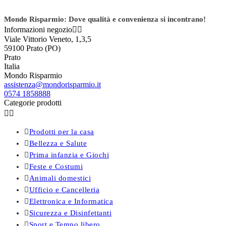
Mondo Risparmio: Dove qualità e convenienza si incontrano!
Informazioni negozio


Viale Vittorio Veneto, 1,3,5
59100 Prato (PO)
Prato
Italia
Mondo Risparmio
assistenza@mondorisparmio.it
0574 1858888
Categorie prodotti



Prodotti per la casa

Bellezza e Salute

Prima infanzia e Giochi

Feste e Costumi

Animali domestici

Ufficio e Cancelleria

Elettronica e Informatica

Sicurezza e Disinfettanti

Sport e Tempo libero