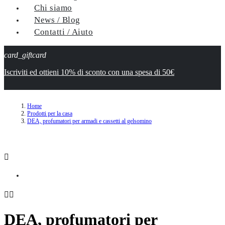
Chi siamo
News / Blog
Contatti / Aiuto
card_giftcard
Iscriviti ed ottieni 10% di sconto con una spesa di 50€
Home
Prodotti per la casa
DEA, profumatori per armadi e cassetti al gelsomino



DEA, profumatori per