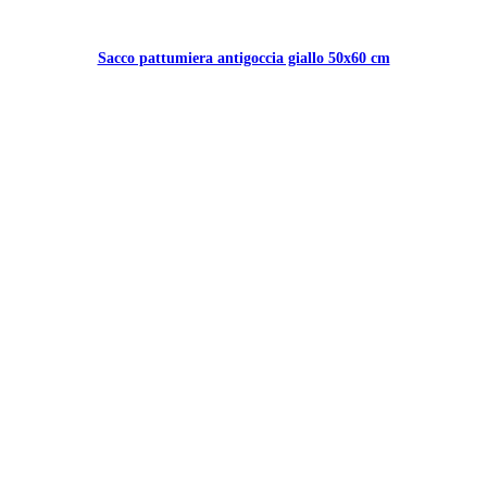
Sacco pattumiera antigoccia giallo 50x60 cm