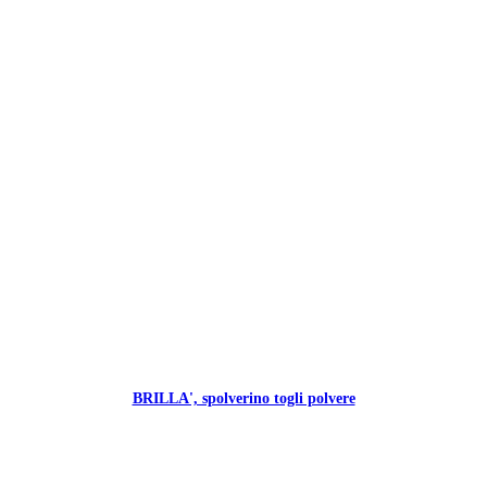
BRILLA', spolverino togli polvere