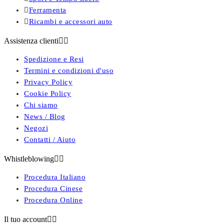

Ferramenta

Ricambi e accessori auto
Assistenza clienti


Spedizione e Resi
Termini e condizioni d'uso
Privacy Policy
Cookie Policy
Chi siamo
News / Blog
Negozi
Contatti / Aiuto
Whistleblowing


Procedura Italiano
Procedura Cinese
Procedura Online
Il tuo account

