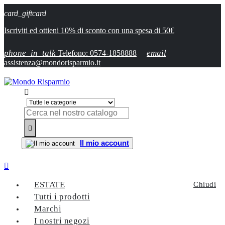
card_giftcard
Iscriviti ed ottieni 10% di sconto con una spesa di 50€
phone_in_talk
email
Telefono: 0574-1858888
assistenza@mondorisparmio.it


Il mio account

ESTATE
Chiudi
Tutti i prodotti
Marchi
I nostri negozi