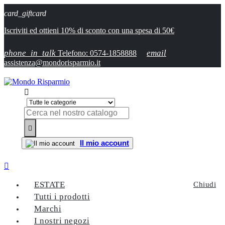
card_giftcard
Iscriviti ed ottieni 10% di sconto con una spesa di 50€
phone_in_talk
email
Telefono: 0574-1858888
assistenza@mondorisparmio.it


Il mio account

ESTATE
Chiudi
Tutti i prodotti
Marchi
I nostri negozi