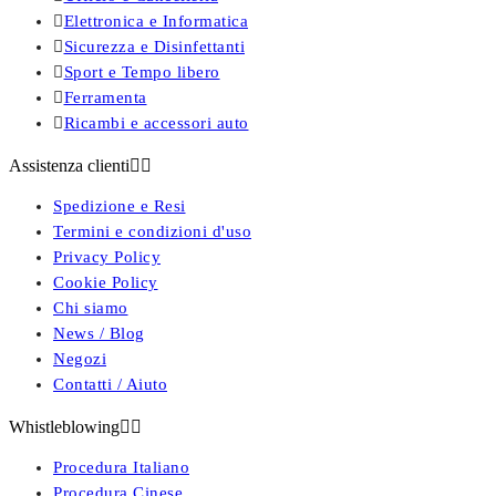

Elettronica e Informatica

Sicurezza e Disinfettanti

Sport e Tempo libero

Ferramenta

Ricambi e accessori auto
Assistenza clienti


Spedizione e Resi
Termini e condizioni d'uso
Privacy Policy
Cookie Policy
Chi siamo
News / Blog
Negozi
Contatti / Aiuto
Whistleblowing


Procedura Italiano
Procedura Cinese