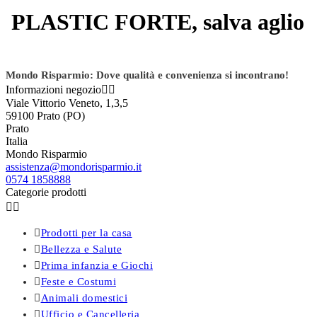
PLASTIC FORTE, salva aglio
Mondo Risparmio: Dove qualità e convenienza si incontrano!
Informazioni negozio


Viale Vittorio Veneto, 1,3,5
59100 Prato (PO)
Prato
Italia
Mondo Risparmio
assistenza@mondorisparmio.it
0574 1858888
Categorie prodotti



Prodotti per la casa

Bellezza e Salute

Prima infanzia e Giochi

Feste e Costumi

Animali domestici

Ufficio e Cancelleria