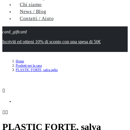
Chi siamo
News / Blog
Contatti / Aiuto
card_giftcard
Iscriviti ed ottieni 10% di sconto con una spesa di 50€
Home
Prodotti per la casa
PLASTIC FORTE, salva aglio



PLASTIC FORTE, salva