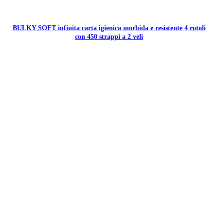
BULKY SOFT infinita carta igienica morbida e resistente 4 rotoli
con 450 strappi a 2 veli