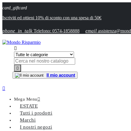
card_giftcard
Iscriviti ed ottieni 10% di sconto con una spesa di 50€
phone_in_talk
email
Telefono: 0574-1858888
assistenza@mondo


Il mio account

Mega Menu

ESTATE
Tutti i prodotti
Marchi
I nostri negozi