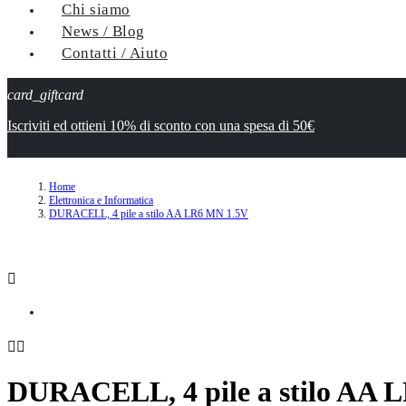
Chi siamo
News / Blog
Contatti / Aiuto
card_giftcard
Iscriviti ed ottieni 10% di sconto con una spesa di 50€
Home
Elettronica e Informatica
DURACELL, 4 pile a stilo AA LR6 MN 1.5V



DURACELL, 4 pile a stilo AA 