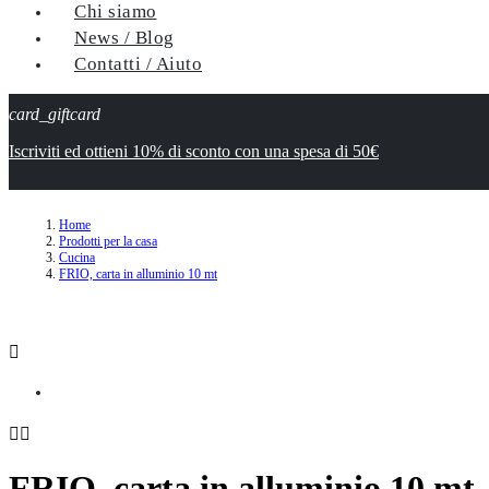
Chi siamo
News / Blog
Contatti / Aiuto
card_giftcard
Iscriviti ed ottieni 10% di sconto con una spesa di 50€
Home
Prodotti per la casa
Cucina
FRIO, carta in alluminio 10 mt



FRIO, carta in alluminio 10 mt