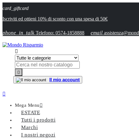
card_giftcard
Iscriviti ed ottieni 10% di sconto con una spesa di 50€
phone_in_talk
email
Telefono: 0574-1858888
assistenza@mondo


Il mio account

Mega Menu

ESTATE
Tutti i prodotti
Marchi
I nostri negozi