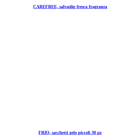
CAREFREE, salvaslip fresca fragranza
FRIO, sacchetti gelo piccoli 30 pz