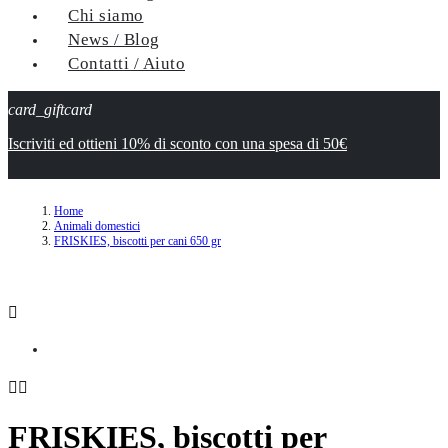
Chi siamo
News / Blog
Contatti / Aiuto
card_giftcard
Iscriviti ed ottieni 10% di sconto con una spesa di 50€
Home
Animali domestici
FRISKIES, biscotti per cani 650 gr



FRISKIES, biscotti per