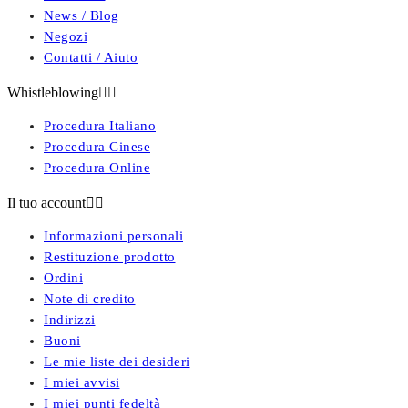
News / Blog
Negozi
Contatti / Aiuto
Whistleblowing


Procedura Italiano
Procedura Cinese
Procedura Online
Il tuo account


Informazioni personali
Restituzione prodotto
Ordini
Note di credito
Indirizzi
Buoni
Le mie liste dei desideri
I miei avvisi
I miei punti fedeltà