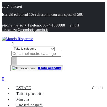
card_giftcard
Iscriviti ed ottieni 10% di sconto con una spesa di 50€
phone_in_talk
email
Telefono: 0574-1858888
assistenza@mondorisparmio.it


Il mio account

ESTATE
Chiudi
Tutti i prodotti
Marchi
I nostri negozi