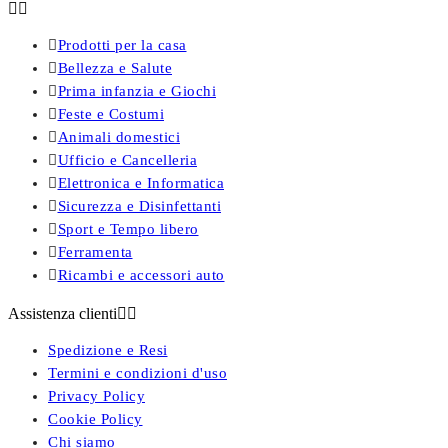



Prodotti per la casa

Bellezza e Salute

Prima infanzia e Giochi

Feste e Costumi

Animali domestici

Ufficio e Cancelleria

Elettronica e Informatica

Sicurezza e Disinfettanti

Sport e Tempo libero

Ferramenta

Ricambi e accessori auto
Assistenza clienti


Spedizione e Resi
Termini e condizioni d'uso
Privacy Policy
Cookie Policy
Chi siamo