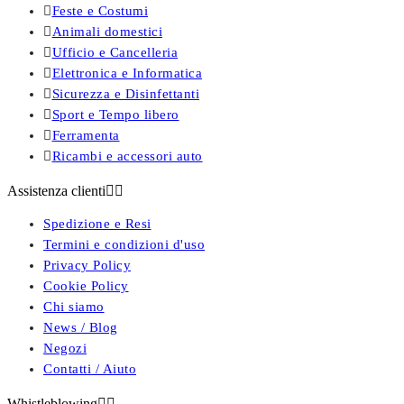

Feste e Costumi

Animali domestici

Ufficio e Cancelleria

Elettronica e Informatica

Sicurezza e Disinfettanti

Sport e Tempo libero

Ferramenta

Ricambi e accessori auto
Assistenza clienti


Spedizione e Resi
Termini e condizioni d'uso
Privacy Policy
Cookie Policy
Chi siamo
News / Blog
Negozi
Contatti / Aiuto
Whistleblowing

