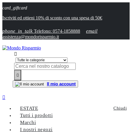
card_giftcard
Iscriviti ed ottieni 10% di sconto con una spesa di 50€
phone_in_talk
email
Telefono: 0574-1858888
assistenza@mondorisparmio.it


Il mio account

ESTATE
Chiudi
Tutti i prodotti
Marchi
I nostri negozi