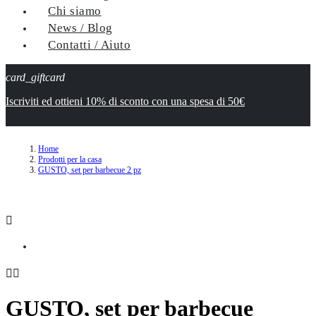
Chi siamo
News / Blog
Contatti / Aiuto
card_giftcard
Iscriviti ed ottieni 10% di sconto con una spesa di 50€
Home
Prodotti per la casa
GUSTO, set per barbecue 2 pz



GUSTO, set per barbecue