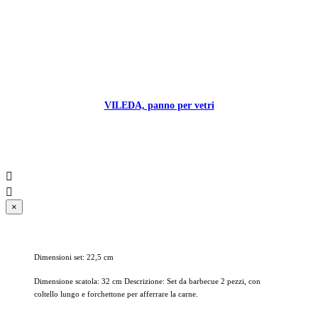
VILEDA, panno per vetri


×
Dimensioni set: 22,5 cm
Dimensione scatola: 32 cm Descrizione: Set da barbecue 2 pezzi, con
coltello lungo e forchettone per afferrare la carne.