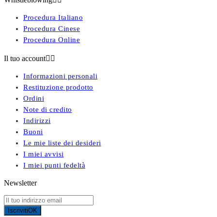
Procedura Italiano
Procedura Cinese
Procedura Online
Il tuo account


Informazioni personali
Restituzione prodotto
Ordini
Note di credito
Indirizzi
Buoni
Le mie liste dei desideri
I miei avvisi
I miei punti fedeltà
Newsletter
Iscriviti
OK