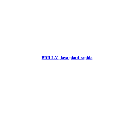
BRILLA', lava piatti rapido