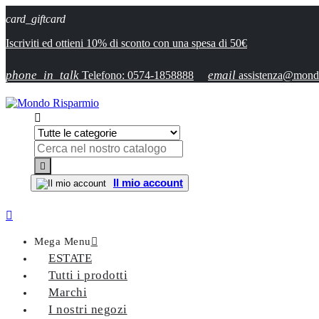
card_giftcard
Iscriviti ed ottieni 10% di sconto con una spesa di 50€
phone_in_talk
email
Telefono: 0574-1858888
assistenza@mondo


Il mio account

Mega Menu

ESTATE
Tutti i prodotti
Marchi
I nostri negozi