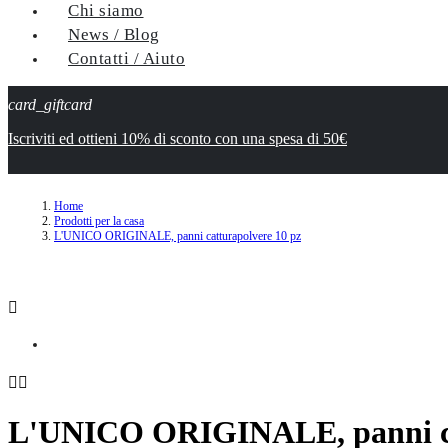
Chi siamo
News / Blog
Contatti / Aiuto
card_giftcard
Iscriviti ed ottieni 10% di sconto con una spesa di 50€
Home
Prodotti per la casa
L'UNICO ORIGINALE, panni catturapolvere 10 pz



L'UNICO ORIGINALE, panni ca