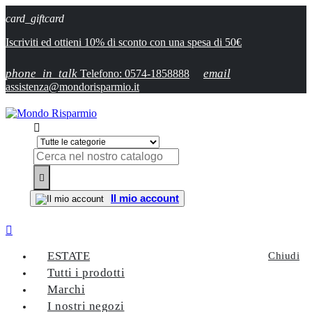
card_giftcard
Iscriviti ed ottieni 10% di sconto con una spesa di 50€
phone_in_talk
email
Telefono: 0574-1858888
assistenza@mondorisparmio.it


Il mio account

ESTATE
Chiudi
Tutti i prodotti
Marchi
I nostri negozi