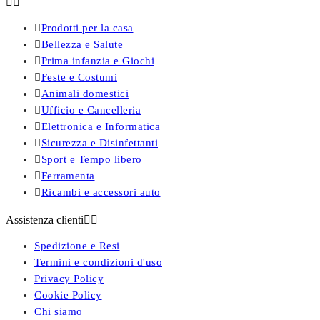



Prodotti per la casa

Bellezza e Salute

Prima infanzia e Giochi

Feste e Costumi

Animali domestici

Ufficio e Cancelleria

Elettronica e Informatica

Sicurezza e Disinfettanti

Sport e Tempo libero

Ferramenta

Ricambi e accessori auto
Assistenza clienti


Spedizione e Resi
Termini e condizioni d'uso
Privacy Policy
Cookie Policy
Chi siamo