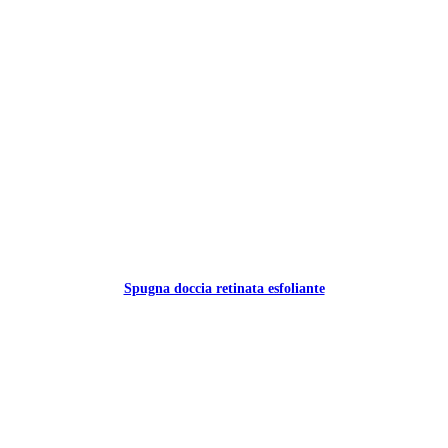
Spugna doccia retinata esfoliante