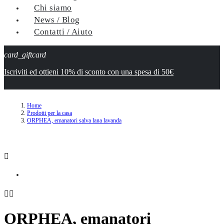
Chi siamo
News / Blog
Contatti / Aiuto
card_giftcard
Iscriviti ed ottieni 10% di sconto con una spesa di 50€
Home
Prodotti per la casa
ORPHEA, emanatori salva lana lavanda



ORPHEA, emanatori