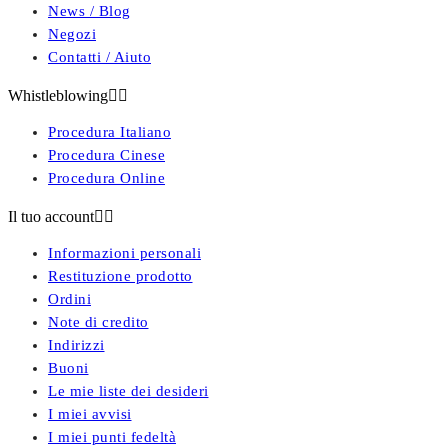
News / Blog
Negozi
Contatti / Aiuto
Whistleblowing


Procedura Italiano
Procedura Cinese
Procedura Online
Il tuo account


Informazioni personali
Restituzione prodotto
Ordini
Note di credito
Indirizzi
Buoni
Le mie liste dei desideri
I miei avvisi
I miei punti fedeltà