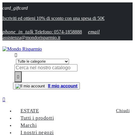
card_giftcard
Iscriviti ed ottieni 10% di sconto con una spesa di 50€
phone_in_talk
email
Telefono: 0574-1858888
assistenza@mondorisparmio.it


Il mio account

ESTATE
Chiudi
Tutti i prodotti
Marchi
I nostri negozi