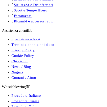

Sicurezza e Disinfettanti

Sport e Tempo libero

Ferramenta

Ricambi e accessori auto
Assistenza clienti


Spedizione e Resi
Termini e condizioni d'uso
Privacy Policy
Cookie Policy
Chi siamo
News / Blog
Negozi
Contatti / Aiuto
Whistleblowing


Procedura Italiano
Procedura Cinese
Procedura Online