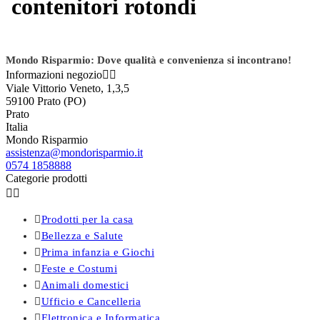
contenitori rotondi
Mondo Risparmio: Dove qualità e convenienza si incontrano!
Informazioni negozio


Viale Vittorio Veneto, 1,3,5
59100 Prato (PO)
Prato
Italia
Mondo Risparmio
assistenza@mondorisparmio.it
0574 1858888
Categorie prodotti



Prodotti per la casa

Bellezza e Salute

Prima infanzia e Giochi

Feste e Costumi

Animali domestici

Ufficio e Cancelleria

Elettronica e Informatica