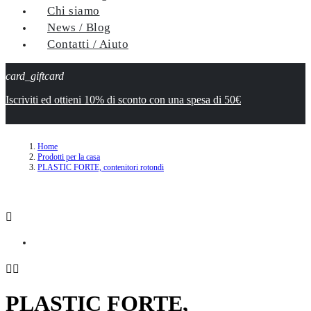
Chi siamo
News / Blog
Contatti / Aiuto
card_giftcard
Iscriviti ed ottieni 10% di sconto con una spesa di 50€
Home
Prodotti per la casa
PLASTIC FORTE, contenitori rotondi



PLASTIC FORTE,