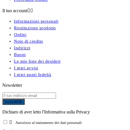
Il tuo account


Informazioni personali
Restituzione prodotto
Ordini
Note di credito
Indirizzi
Buoni
Le mie liste dei desideri
I miei avvisi
I miei punti fedeltà
Newsletter
Iscriviti
OK
Dichiaro di aver letto l'Informativa sulla Privacy

Autorizzo al trattamento dei dati personali