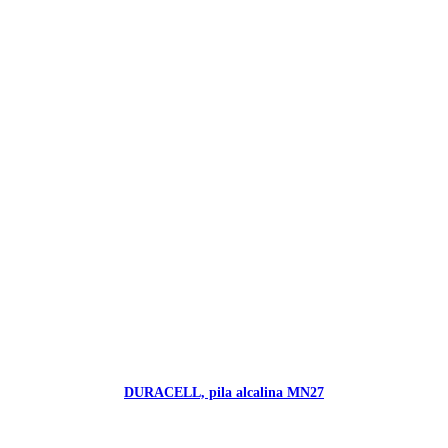
DURACELL, pila alcalina MN27