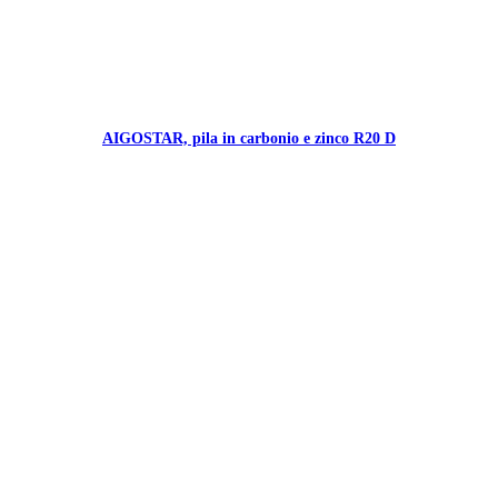
AIGOSTAR, pila in carbonio e zinco R20 D