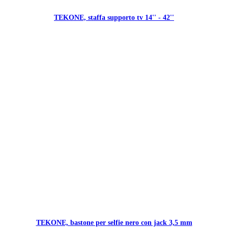
TEKONE, staffa supporto tv 14'' - 42''
TEKONE, bastone per selfie nero con jack 3,5 mm