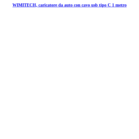
WIMITECH, caricatore da auto con cavo usb tipo C 1 metro