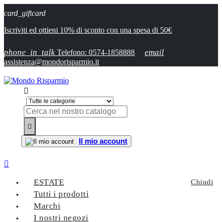
card_giftcard
Iscriviti ed ottieni 10% di sconto con una spesa di 50€
phone_in_talk
email
Telefono: 0574-1858888
assistenza@mondorisparmio.it


Il mio account

ESTATE
Chiudi
Tutti i prodotti
Marchi
I nostri negozi