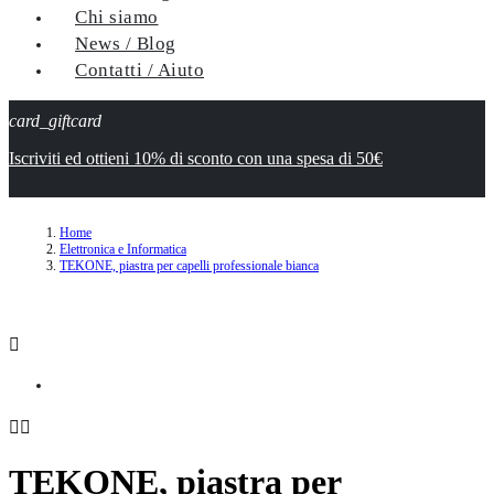
Chi siamo
News / Blog
Contatti / Aiuto
card_giftcard
Iscriviti ed ottieni 10% di sconto con una spesa di 50€
Home
Elettronica e Informatica
TEKONE, piastra per capelli professionale bianca



TEKONE, piastra per