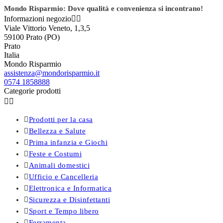
Mondo Risparmio: Dove qualità e convenienza si incontrano!
Informazioni negozio


Viale Vittorio Veneto, 1,3,5
59100 Prato (PO)
Prato
Italia
Mondo Risparmio
assistenza@mondorisparmio.it
0574 1858888
Categorie prodotti



Prodotti per la casa

Bellezza e Salute

Prima infanzia e Giochi

Feste e Costumi

Animali domestici

Ufficio e Cancelleria

Elettronica e Informatica

Sicurezza e Disinfettanti

Sport e Tempo libero

Ferramenta